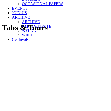
OCCASIONAL PAPERS
EVENTS
JOIN US
ARCHIVE
ARCHIVE
Tabs & Tours
FARSI WEBSITE
WELDD
WRRC
Get Involve